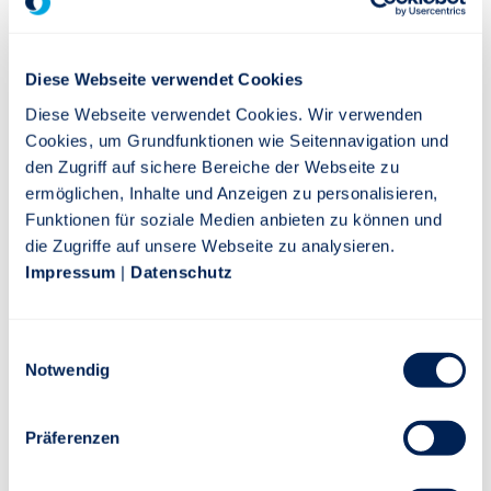
die beiden selbstständigen Berufsunfähigkeitstarife (BU)
der Stuttgarter erneut die Höchstbewertung. Gleichzeitig
wird Die Stuttgarter im BU-Unternehmensrating mit der
Diese Webseite verwendet Cookies
Note „sehr gut“ ausgezeichnet. Beide Ergebnisse
Diese Webseite verwendet Cookies. Wir verwenden
bestätigen die starke Position der Stuttgarter im Markt
Cookies, um Grundfunktionen wie Seitennavigation und
der Berufsunfähigkeitsversicherungen – trotz deutlich
den Zugriff auf sichere Bereiche der Webseite zu
verschärfter Bewertungsmaßstäbe.
ermöglichen, Inhalte und Anzeigen zu personalisieren,
Funktionen für soziale Medien anbieten zu können und
WEITERLESEN
die Zugriffe auf unsere Webseite zu analysieren.
Impressum
|
Datenschutz
14. April 2025
Einwilligungsauswahl
Wechsel im
Notwendig
Nachhaltigkeitsmanagement: Annkatrin
Schöller übernimmt bei der Stuttgarter
Präferenzen
Stuttgart, 14. April 2025
– Annkatrin Schöller ist seit dem