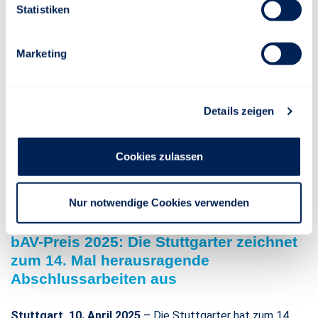
1. April 2025 neue Nachhaltigkeitsbeauftragte der
Statistiken
Stuttgarter Lebensversicherung. Sie folgt auf Volker Bohn,
der diese Rolle seit Ende 2021 erfolgreich aufgebaut und
Marketing
maßgeblich geprägt hat.
Als Nachhaltigkeitsbeauftragte wird Annkatrin Schöller die
Ausrichtung der Stuttgarter in diesem Bereich gemeinsam
mit dem unternehmensinternen Nachhaltigkeitsboard
Details zeigen
strategisch weiterentwickeln.
WEITERLESEN
Cookies zulassen
Nur notwendige Cookies verwenden
10. April 2025
bAV-Preis 2025: Die Stuttgarter zeichnet
zum 14. Mal herausragende
Abschlussarbeiten aus
Stuttgart, 10. April 2025
– Die Stuttgarter hat zum 14.