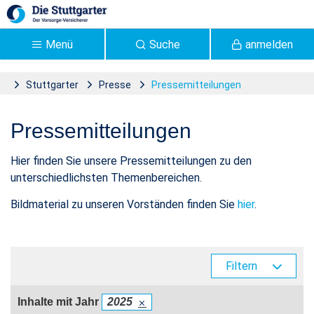
Zum Hauptinhalt springen
Menü
Suche
anmelden
Stuttgarter
Presse
Pressemitteilungen
Pressemitteilungen |
Pressemitteilungen
Stuttgarter Versicherung -
Stuttgarter
Hier finden Sie unsere Pressemitteilungen zu den
unterschiedlichsten Themenbereichen.
Bildmaterial zu unseren Vorständen finden Sie
hier
.
Filtern
Inhalte mit Jahr
2025