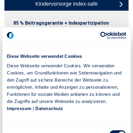
Kindervorsorge index-safe
85 % Beitragsgarantie + Indexpartizipation
Fondsgebundene Kapitalanlage + wählbare
Fondsgebundene Kapitalanlage
Beitragsgarantie von 0 % bis 80 %
index-safe ist eine renditestarke Vorsorge, die
auch ein hohes Maß an Sicherheit bietet. Diese
Vorsorgelösung beteiligt Sie an den
Diese Webseite verwendet Cookies
Renditechancen des Stuttgarter M-A-X Multi-
Diese Webseite verwendet Cookies. Wir verwenden
Asset Index.
Cookies, um Grundfunktionen wie Seitennavigation und
den Zugriff auf sichere Bereiche der Webseite zu
MEHR INFORMATIONEN
MEHR INFORMATIONEN
MEHR INFORMATIONEN
ermöglichen, Inhalte und Anzeigen zu personalisieren,
Funktionen für soziale Medien anbieten zu können und
die Zugriffe auf unsere Webseite zu analysieren.
Impressum
|
Datenschutz
Eine gute Altersvorsorge begleitet Ihr
Einwilligungsauswahl