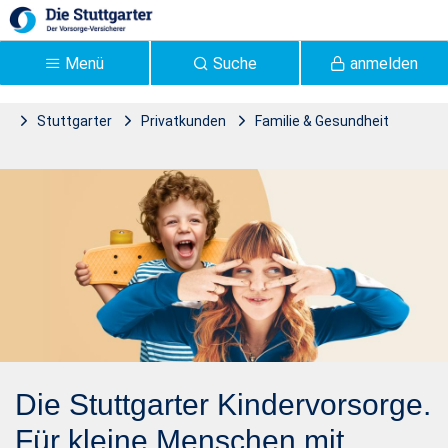
Zum Hauptinhalt springen
Menü
Suche
anmelden
Stuttgarter
Privatkunden
Familie & Gesundheit
Stuttgarter
Kindervorsorge
Kindervorsorge |
Stuttgarter Versicherung -
Stuttgarter
Die Stuttgarter Kindervorsorge.
Für kleine Menschen mit