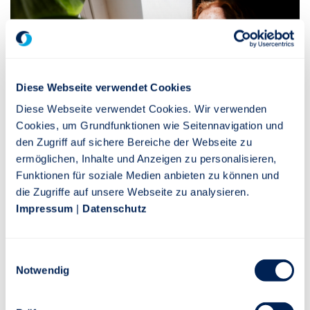
Diese Webseite verwendet Cookies
Diese Webseite verwendet Cookies. Wir verwenden
Cookies, um Grundfunktionen wie Seitennavigation und
den Zugriff auf sichere Bereiche der Webseite zu
ermöglichen, Inhalte und Anzeigen zu personalisieren,
Option ZweiZukünfte
Funktionen für soziale Medien anbieten zu können und
die Zugriffe auf unsere Webseite zu analysieren.
Impressum
|
Datenschutz
Bei der Stuttgarter Option ZweiZukünfte
berücksichtigen Sie Zukunftsorientierung in der
Kapitalanlage. Dadurch profitieren Sie von einer
Einwilligungsauswahl
attraktiven Rendite.
Notwendig
MEHR INFORMATIONEN