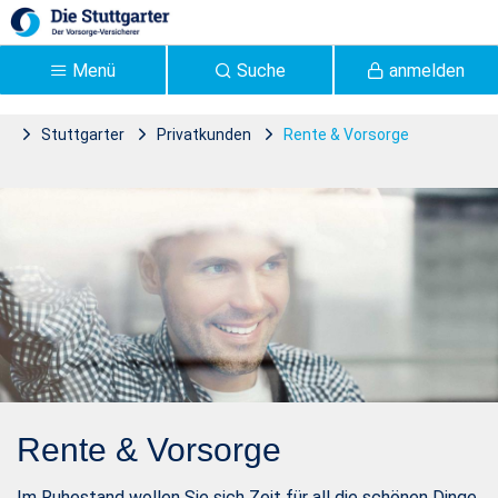
Zum Hauptinhalt springen
Menü
Suche
anmelden
Stuttgarter
Privatkunden
Rente & Vorsorge
Rente & Vorsorge |
Stuttgarter Versicherung -
Stuttgarter
Rente & Vorsorge
Im Ruhestand wollen Sie sich Zeit für all die schönen Dinge