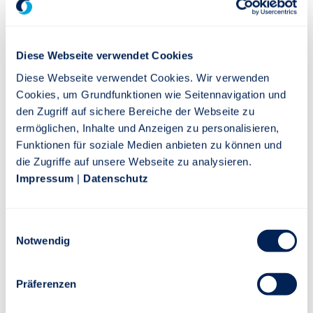
Versicherung AG und DIREKTE LEBEN Versicherung AG.
Ressorts und Verantwortlichkeiten:
Steuerung der
Diese Webseite verwendet Cookies
Vertriebswege AO/Bank, Kooperationen, Direktvertrieb
Diese Webseite verwendet Cookies. Wir verwenden
für die LV und SHU
Cookies, um Grundfunktionen wie Seitennavigation und
den Zugriff auf sichere Bereiche der Webseite zu
ermöglichen, Inhalte und Anzeigen zu personalisieren,
Kurzbiografie
Funktionen für soziale Medien anbieten zu können und
Pressebild
die Zugriffe auf unsere Webseite zu analysieren.
Impressum
|
Datenschutz
Einwilligungsauswahl
Notwendig
Präferenzen