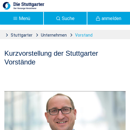
Zum Hauptinhalt springen
Menü
Suche
anmelden
Stuttgarter
Unternehmen
Vorstand
Vorstand | Stuttgarter
Kurzvorstellung der Stuttgarter
Versicherung - Stuttgarter
Vorstände