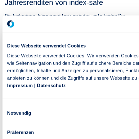
Jahresrenditen von index-safe
Die bisherigen Jahresrenditen von index-safe finden Sie
hier:
Download Jahresrenditen M-A-X
Diese Webseite verwendet Cookies
Download Jahresrenditen – index-safe mit der Option
Diese Webseite verwendet Cookies. Wir verwenden Cookies
ZweiZukünfte
wie Seitennavigation und den Zugriff auf sichere Bereiche d
ermöglichen, Inhalte und Anzeigen zu personalisieren, Funkt
anbieten zu können und die Zugriffe auf unsere Webseite zu 
Impressum
|
Datenschutz
Stand: 04. August 2026
Einwilligungsauswahl
Rechtlicher Hinweis: Es handelt sich um eine Werbemitteilung.
Notwendig
Bei den Beschreibungen handelt es sich um verkürzte,
unverbindliche Darstellungen. Maßgeblich sind ausschließlich die
Präferenzen
Tarifbestimmungen und die Versicherungsbedingungen. Die