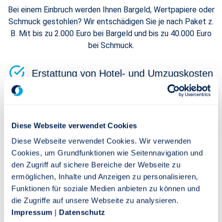
Bei einem Einbruch werden Ihnen Bargeld, Wertpapiere oder
Schmuck gestohlen? Wir entschädigen Sie je nach Paket z.
B. Mit bis zu 2.000 Euro bei Bargeld und bis zu 40.000 Euro
bei Schmuck.
Erstattung von Hotel- und Umzugskosten
Ihr Haus oder Ihre Wohnung werden durch einen Schaden
unbewohnbar? Sie erhalten Hotelkosten für bis zu 200
Tage erstattet. Und ist ein Umzug nötig, die Umzugskosten
bis 5.000 Euro.
Diese Webseite verwendet Cookies
Diese Webseite verwendet Cookies. Wir verwenden
Cookies, um Grundfunktionen wie Seitennavigation und
Viele Erweiterungen für noch besseren
den Zugriff auf sichere Bereiche der Webseite zu
Schutz
ermöglichen, Inhalte und Anzeigen zu personalisieren,
Funktionen für soziale Medien anbieten zu können und
Sie können Ihre Hausratversicherung erweitern und
die Zugriffe auf unsere Webseite zu analysieren.
profitieren von vielen weiteren Leistungen z.B.
Impressum
|
Datenschutz
Glasversicherung, ServicePLUS-Versicherung,