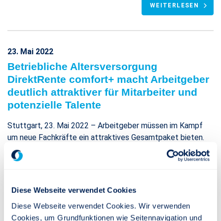
WEITERLESEN
23. Mai 2022
Betriebliche Altersversorgung
DirektRente comfort+ macht Arbeitgeber
deutlich attraktiver für Mitarbeiter und
potenzielle Talente
Stuttgart, 23. Mai 2022 – Arbeitgeber müssen im Kampf
um neue Fachkräfte ein attraktives Gesamtpaket bieten.
Die betriebliche Altersversorgung (bAV) gilt hier inzwischen
als notwendiger Benefit: Bereits 83 % der befragten bAV-
Verantwortlichen in den Betrieben bestätigten, dass ihre
Unternehmen eine bAV mit Arbeitgeberbeteiligung zur
Diese Webseite verwendet Cookies
Mitarbeiterbindung einsetzen. Das geht aus der Studie
Diese Webseite verwendet Cookies. Wir verwenden
„bAV im Mittelstand 2021“ der F.A.Z. Business Media hervor.
Cookies, um Grundfunktionen wie Seitennavigation und