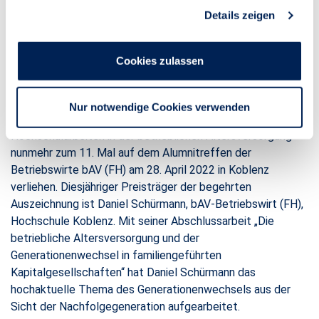
28. April 2022
Details zeigen
Zum 11. Mal: Die Stuttgarter verleiht den
bAV-Preis für hervorragende
Cookies zulassen
Hochschularbeiten
Stuttgart, 28. April 2022 – Die Stuttgarter hat den mit
Nur notwendige Cookies verwenden
1.000 Euro dotierten Preis für hervorragende
Hochschularbeiten in der betrieblichen Altersversorgung
nunmehr zum 11. Mal auf dem Alumnitreffen der
Betriebswirte bAV (FH) am 28. April 2022 in Koblenz
verliehen. Diesjähriger Preisträger der begehrten
Auszeichnung ist Daniel Schürmann, bAV-Betriebswirt (FH),
Hochschule Koblenz. Mit seiner Abschlussarbeit „Die
betriebliche Altersversorgung und der
Generationenwechsel in familiengeführten
Kapitalgesellschaften“ hat Daniel Schürmann das
hochaktuelle Thema des Generationenwechsels aus der
Sicht der Nachfolgegeneration aufgearbeitet.