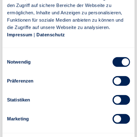
den Zugriff auf sichere Bereiche der Webseite zu
WEITERLESEN
ermöglichen, Inhalte und Anzeigen zu personalisieren,
Funktionen für soziale Medien anbieten zu können und
die Zugriffe auf unsere Webseite zu analysieren.
02. Mai 2022
Impressum
|
Datenschutz
Die Stuttgarter verleiht Sonderpreis für
Hochschularbeit zur Nachhaltigkeit in
Einwilligungsauswahl
der Altersvorsorge
Notwendig
Stuttgart, 2. Mai 2022 – Die Stuttgarter hat zum ersten
Mal einen Preis für eine hervorragende Hochschularbeit zur
Präferenzen
Nachhaltigkeit in der betrieblichen Altersvorsorge
vergeben. Die Auszeichnung wurde auf dem Alumnitreffen
Statistiken
der Betriebswirte bAV (FH) am 28. April 2022 verliehen.
WEITERLESEN
Marketing