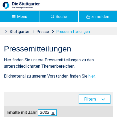
Zum Hauptinhalt springen
Menü
Suche
anmelden
Stuttgarter
Presse
Pressemitteilungen
Pressemitteilungen |
Pressemitteilungen
Stuttgarter Versicherung -
Stuttgarter
Hier finden Sie unsere Pressemitteilungen zu den
unterschiedlichsten Themenbereichen.
Bildmaterial zu unseren Vorständen finden Sie
hier
.
Filtern
Inhalte mit Jahr
2022