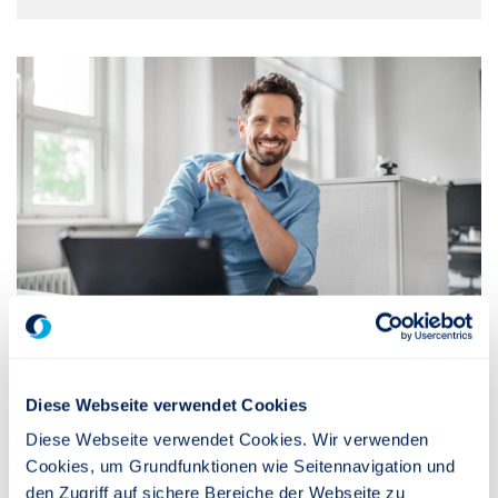
Pensionszusage
Diese Webseite verwendet Cookies
Diese Webseite verwendet Cookies. Wir verwenden
Cookies, um Grundfunktionen wie Seitennavigation und
Die Pensionszusage mit ihrer hohen Flexibilität ist
den Zugriff auf sichere Bereiche der Webseite zu
der häufigste Weg, um gezielt Wertschätzung für