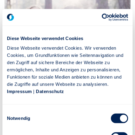
Diese Webseite verwendet Cookies
Diese Webseite verwendet Cookies. Wir verwenden
Cookies, um Grundfunktionen wie Seitennavigation und
den Zugriff auf sichere Bereiche der Webseite zu
ermöglichen, Inhalte und Anzeigen zu personalisieren,
Funktionen für soziale Medien anbieten zu können und
Familie & Gesundheit
die Zugriffe auf unsere Webseite zu analysieren.
Impressum
|
Datenschutz
Die wichtigsten Dinge im Leben kann man nicht
kaufen. Aber man kann dafür sorgen, für jeden Fall
Einwilligungsauswahl
gewappnet zu sein. Mit der Stuttgarter haben Sie
Notwendig
und Ihre Lieben einen starken Partner an Ihrer Seite.