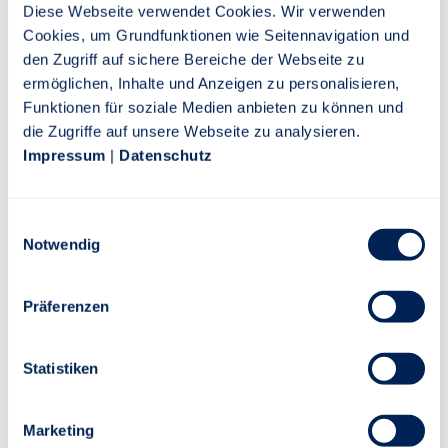
Diese Webseite verwendet Cookies. Wir verwenden
Telefon: 0711 665-0
Cookies, um Grundfunktionen wie Seitennavigation und
Telefax: 0711 665-1516
den Zugriff auf sichere Bereiche der Webseite zu
Montag bis Freitag von 8 bis 20 Uhr
ermöglichen, Inhalte und Anzeigen zu personalisieren,
E-Mail: info@stuttgarter.de
Funktionen für soziale Medien anbieten zu können und
die Zugriffe auf unsere Webseite zu analysieren.
Schaden-Hotline: 0711 665-2233
Impressum
|
Datenschutz
Stuttgarter Lebensversicherung a.G.
Rotebühlstraße 120
Einwilligungsauswahl
Notwendig
70197 Stuttgart
Montag bis Freitag, 8 bis 20 Uhr
Präferenzen
Statistiken
Formulare zu performance-/invest Tarifen:
Gesundheitserklärung
Marketing