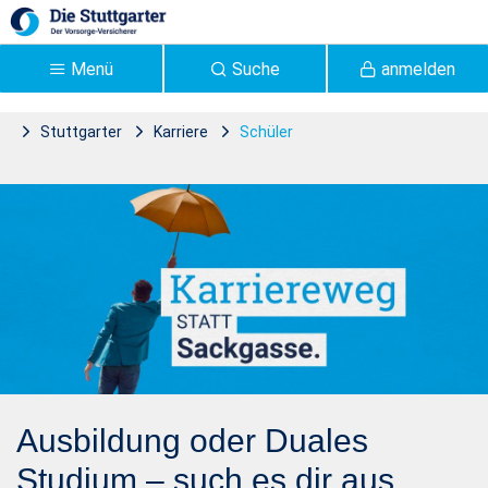
Zum Hauptinhalt springen
Menü
Suche
anmelden
Stuttgarter
Karriere
Schüler
Für Schüler | Die
Stuttgarter
Lebensversicherung -
Stuttgarter
Ausbildung oder Duales
Studium – such es dir aus.