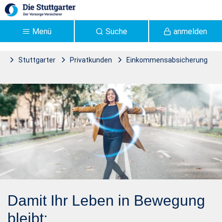
Zum Hauptinhalt springen
Menü
Suche
anmelden
Stuttgarter
Privatkunden
Einkommensabsicherung
Stuttgarter
Grundfähigkeit
Grundfähigkeit |
Stuttgarter Versicherung -
Stuttgarter
Damit Ihr Leben in Bewegung
bleibt: