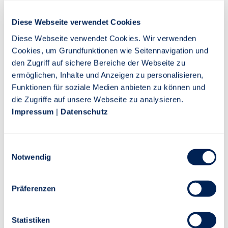
Umfassender Schutz
Diese Webseite verwendet Cookies
Diese Webseite verwendet Cookies. Wir verwenden
Bei der Stuttgarter sind Sach- und Vermögensschäden bis
Cookies, um Grundfunktionen wie Seitennavigation und
20 Mio. Euro und Personenschäden bis 15 Mio Euro je
den Zugriff auf sichere Bereiche der Webseite zu
geschädigte Person versichert.
ermöglichen, Inhalte und Anzeigen zu personalisieren,
Funktionen für soziale Medien anbieten zu können und
die Zugriffe auf unsere Webseite zu analysieren.
Absicherung von Mobiliar in gemieteten
Impressum
|
Datenschutz
Ferienwohnungen/-häusern
bis 20.000 Euro bzw. bis 50.000 Euro, wenn Premiumschutz
Einwilligungsauswahl
in der Stuttgarter Privat-Haftpflichtversicherung besteht.
Notwendig
Präferenzen
Statistiken
Rechtlicher Hinweis:
Es handelt sich um eine Werbemitteilung.