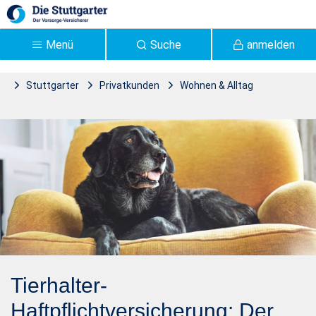
Zum Hauptinhalt springen
Menü
Suche
anmelden
Stuttgarter
Privatkunden
Wohnen & Alltag
Stuttgarter Tierhalter |
Tierhalter-Haftpflicht
Stuttgarter Versicherung -
Stuttgarter
Tierhalter-
Haftpflichtversicherung: Der