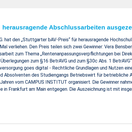
7: herausragende Abschlussarbeiten ausgeze
G. hat den „Stuttgarter bAV-Preis“ für herausragende Hochschula
al verliehen. Den Preis teilen sich zwei Gewinner: Vera Bensbe
ussarbeit zum Thema „Rentenanpassungsverpflichtungen bei Dire
: Überlegungen zum §16 BetrAVG und zum §30c Abs. 1 BetrAVG“.
versorgung goes digital - Rechtliche Grundlagen und Nutzen ein
sind Absolventen des Studiengangs Betriebswirt für betriebliche
 Jahren vom CAMPUS INSTITUT organisiert. Die Gewinner nahmen 
e in Frankfurt am Main entgegen. Die Auszeichnung ist mit insge