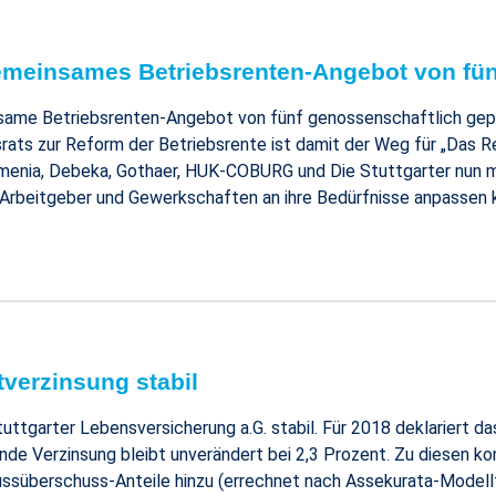
gemeinsames Betriebsrenten-Angebot von fün
same Betriebsrenten-Angebot von fünf genossenschaftlich gep
rats zur Reform der Betriebsrente ist damit der Weg für „Das 
menia, Debeka, Gothaer, HUK-COBURG und Die Stuttgarter nun mi
die Arbeitgeber und Gewerkschaften an ihre Bedürfnisse anpassen 
tverzinsung stabil
uttgarter Lebensversicherung a.G. stabil. Für 2018 deklariert d
fende Verzinsung bleibt unverändert bei 2,3 Prozent. Zu diesen 
süberschuss-Anteile hinzu (errechnet nach Assekurata-Modellfa