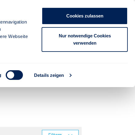
Unternehmen
Presse
Kontakt
Cookies zulassen
anmelden
ennavigation
u
FÜR PARTNER
FÜR KUNDEN
Nur notwendige Cookies
sere Webseite
verwenden
tgarter
g
Details zeigen