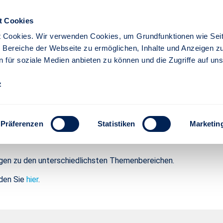
t Cookies
 Cookies. Wir verwenden Cookies, um Grundfunktionen wie Seit
re Bereiche der Webseite zu ermöglichen, Inhalte und Anzeigen z
n für soziale Medien anbieten zu können und die Zugriffe auf un
iere
Partner
z
garter Versicherung - Stut
Präferenzen
Statistiken
Marketin
ngen zu den unterschiedlichsten Themenbereichen.
nden Sie
hier
.