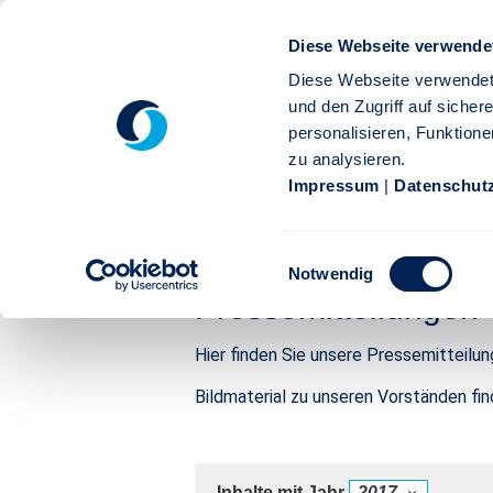
Zum Hauptinhalt springen
Diese Webseite verwende
Diese Webseite verwendet
und den Zugriff auf siche
personalisieren, Funktione
zu analysieren.
Privatkunden
Firmenkunden
Service
Karr
Impressum
|
Datenschut
Stuttgarter
Presse
Pressemitteilungen
Einwilligungsauswahl
Pressemitteilungen | Stutt
Notwendig
Pressemitteilungen
Hier finden Sie unsere Pressemitteilu
Bildmaterial zu unseren Vorständen fi
Inhalte mit Jahr
2017