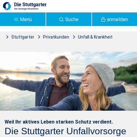
Zum Hauptinhalt springen
Menü
Suche
anmelden
Stuttgarter
Privatkunden
Unfall & Krankheit
Stuttgarter Unfallvorsorge
Unfallvorsorge aktiv
| Stuttgarter Versicherung
- Stuttgarter
Weil Ihr aktives Leben starken Schutz verdient.
Die Stuttgarter Unfallvorsorge