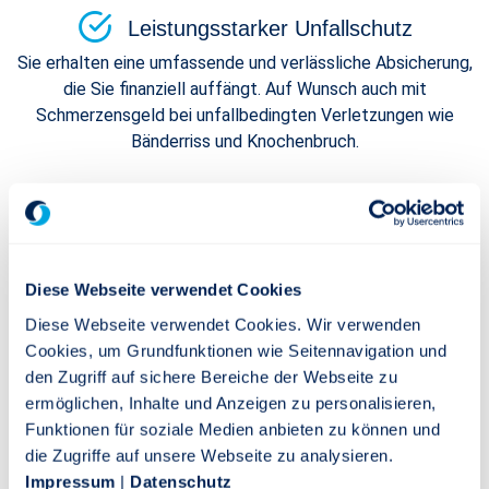
Leistungsstarker Unfallschutz
Sie erhalten eine umfassende und verlässliche Absicherung,
die Sie finanziell auffängt. Auf Wunsch auch mit
Schmerzensgeld bei unfallbedingten Verletzungen wie
Bänderriss und Knochenbruch.
Bedarfsgerechter Rundum-Schutz
Sie sichern sich wertvolle Inklusivleistungen – passend zu
Ihren Bedürfnissen.
Diese Webseite verwendet Cookies
Flexibel in jeder Lebenslage
Diese Webseite verwendet Cookies. Wir verwenden
Cookies, um Grundfunktionen wie Seitennavigation und
Sie und Ihr Leben verändern sich. Die Unfallvorsorge aktiv
den Zugriff auf sichere Bereiche der Webseite zu
ist darauf eingestellt – und flexibel anpassbar.
ermöglichen, Inhalte und Anzeigen zu personalisieren,
Funktionen für soziale Medien anbieten zu können und
die Zugriffe auf unsere Webseite zu analysieren.
Bonus bei verantwortungsbewusstem
Impressum
|
Datenschutz