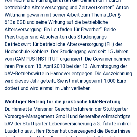
von Fach- und Führungskräften der Generation Y durch
betriebliche Altersversorgung und Zeitwertkonten“. Anton
Wittmann gewann mit seiner Arbeit zum Thema „Der §
613a BGB und seine Wirkung auf die betriebliche
Altersversorgung. Ein Leitfaden für Erwerber“. Beide
Preisträger sind Absolventen des Studiengangs
Betriebswirt für betriebliche Altersversorgung (FH) der
Hochschule Koblenz. Der Studiengang wird seit 15 Jahren
vom CAMPUS INSTITUT organisiert. Die Gewinner nahmen
ihren Preis am 18. April 2018 bei der 13. Alumnitagung der
bAV-Betriebswirte in Hannover entgegen. Die Auszeichnung
wird dieses Jahr geteilt. Sie ist mit insgesamt 1.000 Euro
dotiert und wird einmal im Jahr verliehen.
Wichtiger Beitrag für die praktische bAV-Beratung
Dr. Henriette Meissner, Geschäftsführerin der Stuttgarter
Vorsorge-Management GmbH und Generalbevollmächtigte
bAV der Stuttgarter Lebensversicherung a.G., führte in ihrer
Laudatio aus: „Herr Röber hat überzeugend die Bedürfnisse