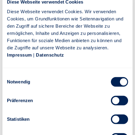
Diese Webseite verwendet Cookies
dem Versicherungsbereich) vor allem ein gelungener
Transfer von der Ausbildung in die Praxis. Vorschlagsrecht
Diese Webseite verwendet Cookies. Wir verwenden
haben Professoren, Dozenten, Lehrbeauftragte und die
Cookies, um Grundfunktionen wie Seitennavigation und
jeweiligen Bildungseinrichtungen. Die Entscheidung über die
den Zugriff auf sichere Bereiche der Webseite zu
Preisträger fällt eine Jury. Darin ist neben Dr. Henriette
ermöglichen, Inhalte und Anzeigen zu personalisieren,
Meissner auch Ralf Berndt, Vorstand Vertrieb und
Funktionen für soziale Medien anbieten zu können und
Marketing der Stuttgarter Lebensversicherung a.G.,
die Zugriffe auf unsere Webseite zu analysieren.
vertreten.
Impressum
|
Datenschutz
Die Stuttgarter fördert die Aus- und Weiterbildung der
Branche seit vielen Jahren in besonderer Weise. Das
Einwilligungsauswahl
Unternehmen war Mitinitiator und ist Fördermitglied der
Notwendig
Deutschen Makler Akademie (DMA). Es unterstützt den
Jungmakler Award und stellt zum Thema bAV Dozenten für
Präferenzen
verschiedene Aus- und Fortbildungen, zum Beispiel bei der
DMA, der Hochschule Koblenz und der Hochschule
Kaiserslautern.
Statistiken
Bildmaterial für redaktionelle Zwecke: