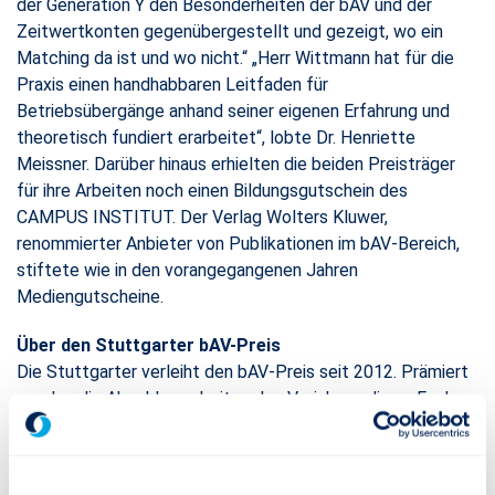
der Generation Y den Besonderheiten der bAV und der
Zeitwertkonten gegenübergestellt und gezeigt, wo ein
Matching da ist und wo nicht.“ „Herr Wittmann hat für die
Praxis einen handhabbaren Leitfaden für
Betriebsübergänge anhand seiner eigenen Erfahrung und
theoretisch fundiert erarbeitet“, lobte Dr. Henriette
Meissner. Darüber hinaus erhielten die beiden Preisträger
für ihre Arbeiten noch einen Bildungsgutschein des
CAMPUS INSTITUT. Der Verlag Wolters Kluwer,
renommierter Anbieter von Publikationen im bAV-Bereich,
stiftete wie in den vorangegangenen Jahren
Mediengutscheine.
Über den Stuttgarter bAV-Preis
Die Stuttgarter verleiht den bAV-Preis seit 2012. Prämiert
werden die Abschlussarbeiten des Vorjahres, die an Fach-
oder Hochschulen mit dem Themenschwerpunkt bAV
entstanden sind. Im Fokus steht dabei neben fundierten
theoretischen Kenntnissen (idealerweise in Verbindung mit