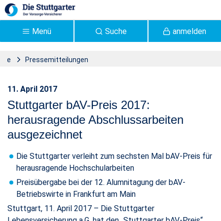
Zum Hauptinhalt springen
Menü
Suche
anmelden
sse
Pressemitteilungen
Pressemitteilung 2017:
017: Stuttgarter bAV-Preis 2017 Abschlussarbeiten ausgezeichnet
11. April 2017
Stuttgarter bAV-Preis
Stuttgarter bAV-Preis 2017:
2017 Abschlussarbeiten
herausragende Abschlussarbeiten
ausgezeichnet
ausgezeichnet -
Stuttgarter
Die Stuttgarter verleiht zum sechsten Mal bAV-Preis für
herausragende Hochschularbeiten
Preisübergabe bei der 12. Alumnitagung der bAV-
Betriebswirte in Frankfurt am Main
Stuttgart, 11. April 2017 – Die Stuttgarter
Lebensversicherung a.G. hat den „Stuttgarter bAV-Preis“