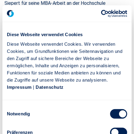
Siepert für seine MBA-Arbeit an der Hochschule
Kaiserslautern (Master Pensions Management) zum
Betriebsrentenstärkungsgesetz eine lobende Erwähnung,
verbunden mit einem Bildungsgutschein des CAMPUS
INSTITUT. Der Verlag Wolters Kluwer, renommierter
Diese Webseite verwendet Cookies
Anbieter von Publikationen im bAV-Bereich, stiftete hierzu
Diese Webseite verwendet Cookies. Wir verwenden
wie in den vorangegangenen Jahren Mediengutscheine.
Cookies, um Grundfunktionen wie Seitennavigation und
den Zugriff auf sichere Bereiche der Webseite zu
Über den Stuttgarter bAV-Preis
ermöglichen, Inhalte und Anzeigen zu personalisieren,
Die Stuttgarter verleiht den bAV-Preis seit 2012. Prämiert
Funktionen für soziale Medien anbieten zu können und
werden die Abschlussarbeiten des Vorjahres, die an Fach-
die Zugriffe auf unsere Webseite zu analysieren.
oder Hochschulen mit dem Themenschwerpunkt bAV
Impressum
|
Datenschutz
entstanden sind. Im Fokus steht dabei neben fundierten
theoretischen Kenntnissen (idealerweise in Verbindung mit
dem Versicherungsbereich) vor allem ein gelungener
Einwilligungsauswahl
Transfer von der Ausbildung in die Praxis. Vorschlagsrecht
Notwendig
haben Professoren, Dozenten, Lehrbeauftragte und die
jeweiligen Bildungseinrichtungen. Die Entscheidung über die
Preisträger fällt eine Jury. Darin ist neben Dr. Henriette
Präferenzen