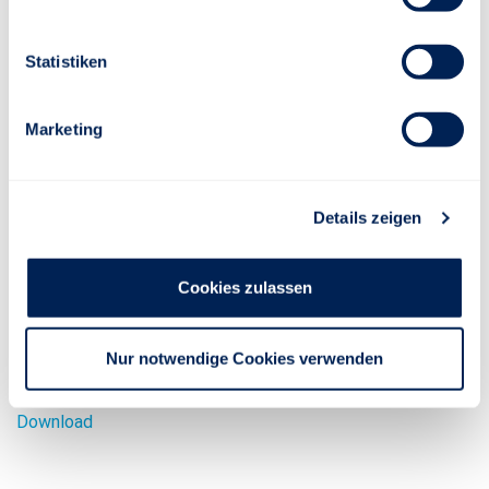
Meissner auch Ralf Berndt, Vorstand Vertrieb und
Marketing der Stuttgarter Lebensversicherung a.G.,
Statistiken
vertreten.
Die Stuttgarter fördert die Aus- und Weiterbildung der
Marketing
Branche seit vielen Jahren in besonderer Weise. Das
Unternehmen war Mitinitiator und ist Fördermitglied der
Deutschen Makler Akademie (DMA). Es unterstützt den
Details zeigen
Jungmakler Award und stellt zum Thema bAV Dozenten für
verschiedene Aus- und Fortbildungen, zum Beispiel bei der
DMA, der Hochschule Koblenz und der Hochschule
Cookies zulassen
Kaiserslautern.
Nur notwendige Cookies verwenden
Pressemitteilung als PDF
Download