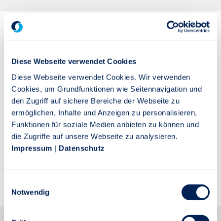
Über Die Stuttgarter:
Diese Webseite verwendet Cookies
Die Stuttgarter Lebensversicherung a.G. ist als
Diese Webseite verwendet Cookies. Wir verwenden
Muttergesellschaft der Stuttgarter
Cookies, um Grundfunktionen wie Seitennavigation und
Versicherungsgruppe in Form eines
den Zugriff auf sichere Bereiche der Webseite zu
Versicherungsvereins auf Gegenseitigkeit (VVaG) allein
ermöglichen, Inhalte und Anzeigen zu personalisieren,
den Interessen ihrer Versicherten verpflichtet. Der
Funktionen für soziale Medien anbieten zu können und
Schwerpunkt des Unternehmens liegt auf modernen
die Zugriffe auf unsere Webseite zu analysieren.
Vorsorgelösungen in der Lebens- und
Impressum
|
Datenschutz
Rentenversicherung sowie in der Unfallversicherung.
Relevante Kennzahlen bestätigen seit vielen Jahren
die Solidität des Unternehmens.
Einwilligungsauswahl
Notwendig