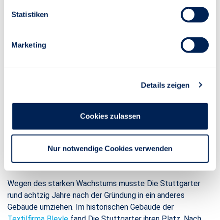
Indexrente
Statistiken
2019 111-jähriges Unternehmensjubiläum
2021 Einführung der Fondsrente performance+
Marketing
2022 Einführung einer Einkommensabsicherung die
Nachhaltigkeitsaspekte in den Kapitalanlagen
berücksichtigt
Details zeigen
2023 Beitritt der UN-Nachhaltigkeitsinitiative für
Kapitalanlagen (UN PRI)
Cookies zulassen
Moderne Verwaltung in historischem
Nur notwendige Cookies verwenden
Gebäude.
Wegen des starken Wachstums musste Die Stuttgarter
rund achtzig Jahre nach der Gründung in ein anderes
Gebäude umziehen. Im historischen Gebäude der
Textilfirma Bleyle
fand Die Stuttgarter ihren Platz. Nach