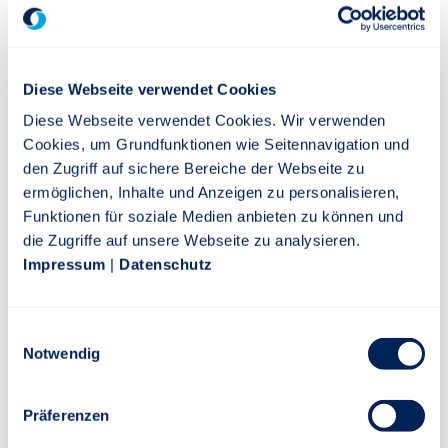
Die Stuttgarter schreibt Geschichte.
1908 Gründung als Württembergische Privat-, Kranken-
Diese Webseite verwendet Cookies
und Sterbekasse
Diese Webseite verwendet Cookies. Wir verwenden
1969 Einführung der ersten deutschen Fondspolice
Cookies, um Grundfunktionen wie Seitennavigation und
1977 Erste Generation der Unfallversicherung
den Zugriff auf sichere Bereiche der Webseite zu
1995 Weiterentwicklung der innovativen Rententarife
ermöglichen, Inhalte und Anzeigen zu personalisieren,
1998 Neue Berufsunfähigkeits- und
Funktionen für soziale Medien anbieten zu können und
Erwerbsunfähigkeitstarife
die Zugriffe auf unsere Webseite zu analysieren.
Impressum
|
Datenschutz
2000 Einführung der Investmentpolice
2003 Erste deutsche Fondspolice mit Garantiebaustein
2008 100-jähriges Unternehmensjubiläum
Einwilligungsauswahl
2011 Hybridversicherung der neuesten Generation
Notwendig
2013 Einführung der nachhaltigen Altersvorsorge
GrüneRente
Präferenzen
2016 Einführung von
index-safe
, der innovativen