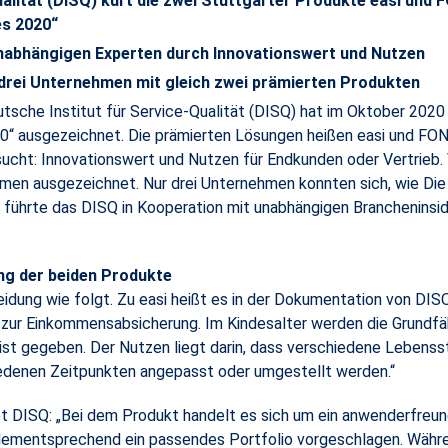
ualität (DISQ) kürt die zwei Stuttgarter Produkte easi un
es 2020“
nabhängigen Experten durch Innovationswert und Nutzen
r drei Unternehmen mit gleich zwei prämierten Produkten
tsche Institut für Service-Qualität (DISQ) hat im Oktober 2020
0“ ausgezeichnet. Die prämierten Lösungen heißen easi und FO
sucht: Innovationswert und Nutzen für Endkunden oder Vertrieb.
men ausgezeichnet. Nur drei Unternehmen konnten sich, wie Die
 führte das DISQ in Kooperation mit unabhängigen Brancheninsi
ng der beiden Produkte
idung wie folgt. Zu easi heißt es in der Dokumentation von DISQ
zur Einkommensabsicherung. Im Kindesalter werden die Grundfäh
st gegeben. Der Nutzen liegt darin, dass verschiedene Lebenss
iedenen Zeitpunkten angepasst oder umgestellt werden.“
DISQ: „Bei dem Produkt handelt es sich um ein anwenderfreundl
d dementsprechend ein passendes Portfolio vorgeschlagen. Währe