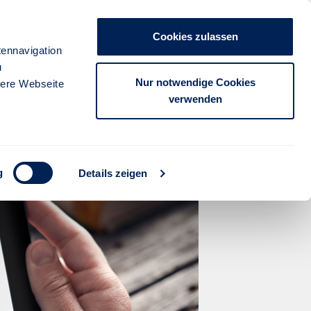
Unternehmen
Presse
Kontakt
Cookies zulassen
anmelden
ennavigation
u
FÜR PARTNER
FÜR KUNDEN
Nur notwendige Cookies
sere Webseite
verwenden
mittler zu
g
Details zeigen