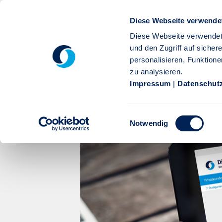
Zum Hauptinhalt springen
Diese Webseite verwende
Diese Webseite verwendet
und den Zugriff auf siche
personalisieren, Funktione
zu analysieren.
Privatkunden
Firmenkunden
Service
Karr
Impressum
|
Datenschut
Pressemitteilung 2020: Off
Einwilligungsauswahl
Nachhaltigkeitskriterien in
Notwendig