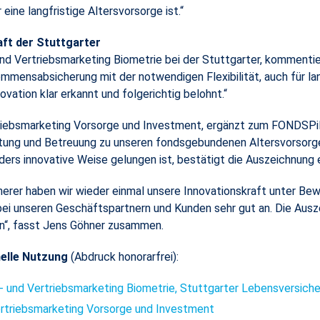
ine langfristige Altersvorsorge ist.“
ft der Stuttgarter
nd Vertriebsmarketing Biometrie bei der Stuttgarter, kommentiert
mmensabsicherung mit der notwendigen Flexibilität, auch für la
ovation klar erkannt und folgerichtig belohnt.“
nd Vertriebsmarketing Vorsorge und Investment, ergänzt zum FON
ratung und Betreuung zu unseren fondsgebundenen Altersvorsor
ers innovative Weise gelungen ist, bestätigt die Auszeichnung e
erer haben wir wieder einmal unsere Innovationskraft unter Be
bei unseren Geschäftspartnern und Kunden sehr gut an. Die Ausz
n“, fasst Jens Göhner zusammen.
nelle Nutzung
(Abdruck honorarfrei):​​​​​​​
- und Vertriebsmarketing Biometrie, Stuttgarter Lebensversiche
ertriebsmarketing Vorsorge und Investment