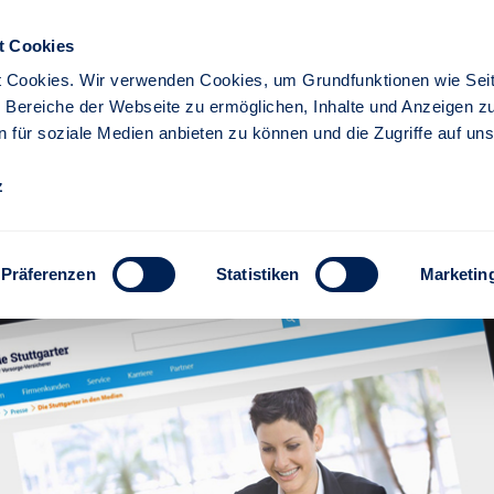
t Cookies
 Cookies. Wir verwenden Cookies, um Grundfunktionen wie Seit
re Bereiche der Webseite zu ermöglichen, Inhalte und Anzeigen z
n für soziale Medien anbieten zu können und die Zugriffe auf un
iere
Partner
z
enlegungspflichten für Ver
 der Praxis - Stuttgarter
Präferenzen
Statistiken
Marketin