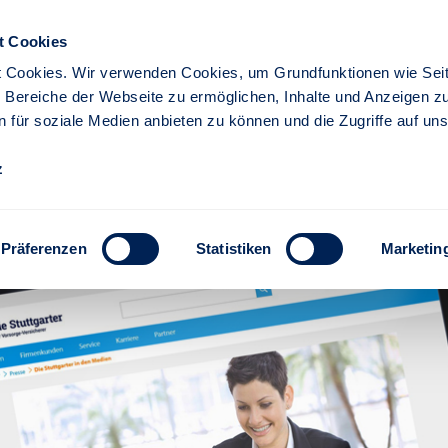
t Cookies
 Cookies. Wir verwenden Cookies, um Grundfunktionen wie Seit
re Bereiche der Webseite zu ermöglichen, Inhalte und Anzeigen z
n für soziale Medien anbieten zu können und die Zugriffe auf un
iere
Partner
z
 mit „Sehr gut“ im neuen 
garter
Präferenzen
Statistiken
Marketin