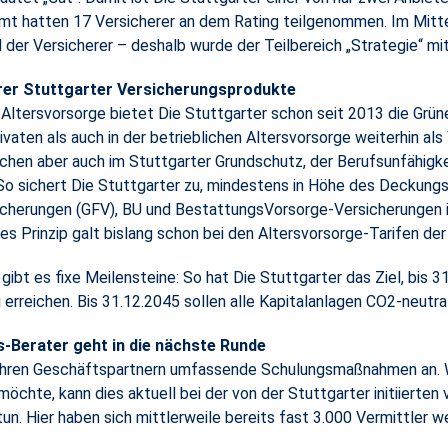
amt hatten 17 Versicherer an dem Rating teilgenommen. Im Mitt
 der Versicherer – deshalb wurde der Teilbereich „Strategie“ mi
erer Stuttgarter Versicherungsprodukte
n Altersvorsorge bietet Die Stuttgarter schon seit 2013 die Grü
ivaten als auch in der betrieblichen Altersvorsorge weiterhin al
hen aber auch im Stuttgarter Grundschutz, der Berufsunfähigke
o sichert Die Stuttgarter zu, mindestens in Höhe des Deckungska
cherungen (GFV), BU und BestattungsVorsorge-Versicherungen i
ses Prinzip galt bislang schon bei den Altersvorsorge-Tarifen de
t es fixe Meilensteine: So hat Die Stuttgarter das Ziel, bis 31
erreichen. Bis 31.12.2045 sollen alle Kapitalanlagen CO2-neutral
-Berater geht in die nächste Runde
r ihren Geschäftspartnern umfassende Schulungsmaßnahmen an. 
chte, kann dies aktuell bei der von der Stuttgarter initiierten
tun. Hier haben sich mittlerweile bereits fast 3.000 Vermittler w