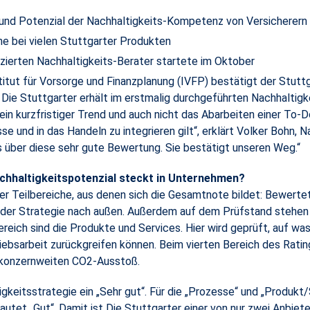
und Potenzial der Nachhaltigkeits-Kompetenz von Versicherern
e bei vielen Stuttgarter Produkten
zierten Nachhaltigkeits-Berater startete im Oktober
titut für Vorsorge und Finanzplanung (IVFP) bestätigt der Stutt
 Die Stuttgarter erhält im erstmalig durchgeführten Nachhalti
 kein kurzfristiger Trend und auch nicht das Abarbeiten einer To-D
se und in das Handeln zu integrieren gilt“, erklärt Volker Bohn, 
s über diese sehr gute Bewertung. Sie bestätigt unseren Weg.“
achhaltigkeitspotenzial steckt in Unternehmen?
er Teilbereiche, aus denen sich die Gesamtnote bildet: Bewertet
er Strategie nach außen. Außerdem auf dem Prüfstand stehen 
 Bereich sind die Produkte und Services. Hier wird geprüft, auf 
triebsarbeit zurückgreifen können. Beim vierten Bereich des Rati
 konzernweiten CO2-Ausstoß.
igkeitsstrategie ein „Sehr gut“. Für die „Prozesse“ und „Produkt/S
autet „Gut“. Damit ist Die Stuttgarter einer von nur zwei Anbieter