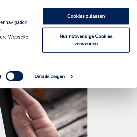
Unternehmen
Presse
Kontakt
Cookies zulassen
anmelden
ennavigation
u
FÜR PARTNER
FÜR KUNDEN
Nur notwendige Cookies
sere Webseite
verwenden
Nachhaltigkeits-Kompetenz
g
Details zeigen