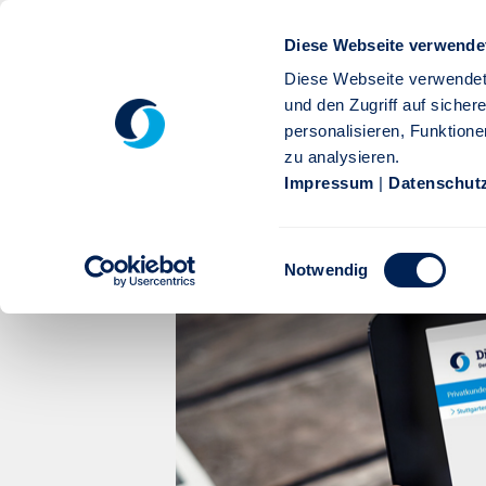
Zum Hauptinhalt springen
Diese Webseite verwende
Diese Webseite verwendet
und den Zugriff auf siche
personalisieren, Funktione
zu analysieren.
Privatkunden
Firmenkunden
Service
Karr
Impressum
|
Datenschut
Die Stuttgarter schneidet
Einwilligungsauswahl
Rating des IVFP ab - Stutt
Notwendig