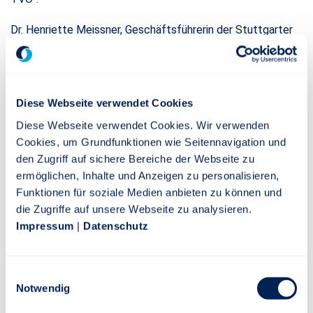
Dr. Henriette Meissner, Geschäftsführerin der Stuttgarter
Vorsorge-Management GmbH, begründete die
Auszeichnung mit dem Sonderpreis der Stuttgarter zur
Nachhaltigkeit in der (betrieblichen) Altersversorgung
damit, dass diese Arbeit zeigt, wie anspruchsvoll die
Diese Webseite verwendet Cookies
Umsetzung der immer umfangreicheren europäischen und
Diese Webseite verwendet Cookies. Wir verwenden
deutschen Vorgaben zur Nachhaltigkeit in der Praxis eines
Cookies, um Grundfunktionen wie Seitennavigation und
Maklervertriebs ist. „Annegret Heinze hat die schwierige
den Zugriff auf sichere Bereiche der Webseite zu
Sachlage souverän aufbereitet und fundierte
ermöglichen, Inhalte und Anzeigen zu personalisieren,
Handlungsempfehlungen für Maklerbetriebe gegeben.“
Funktionen für soziale Medien anbieten zu können und
die Zugriffe auf unsere Webseite zu analysieren.
Nils Keller, Vertreter des CAMPUS INSTITUT, das die
Impressum
|
Datenschutz
Ausbildung zum bAV-Betriebswirt mittlerweile fast 20
Jahren an der Hochschule Koblenz begleitet, prämierte
Annegret Heinz mit einem Bildungsgutschein und der Verlag
Einwilligungsauswahl
Versicherungswirtschaft (VVW) stellte zusätzlich ein
Notwendig
digitales Jahresabonnement auf sein „bAV- und Vorsorge-