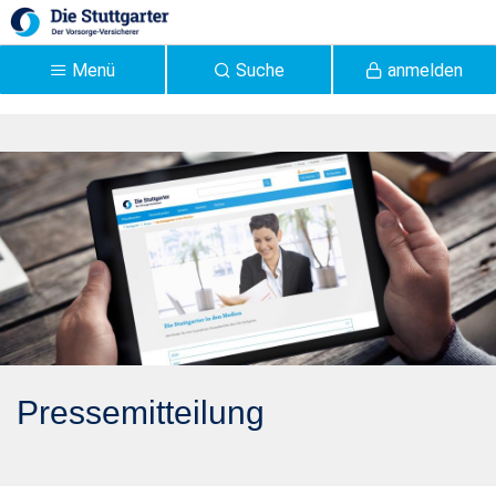
Zum Hauptinhalt springen
Menü
Suche
anmelden
Pressemitteilung 2019:
Die neue Stuttgarter
GrüneRente index-safe:
Deutschlands erste
nachhaltige Indexrente -
Stuttgarter
Pressemitteilung