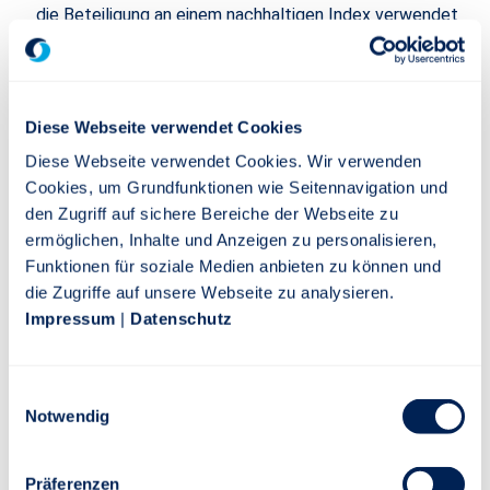
die Beteiligung an einem nachhaltigen Index verwendet
werden. Alternativ können sich die Kunden für eine
sichere Verzinsung entscheiden.
Gewinne mitnehmen, ohne Verluste zu riskieren: Beteiligt
sich der Kunde am Index, wächst bei positiven
Diese Webseite verwendet Cookies
Indexentwicklungen das Guthaben. Bei einer negativen
Diese Webseite verwendet Cookies. Wir verwenden
Entwicklung kann das einmal erreichte Guthaben nicht
Cookies, um Grundfunktionen wie Seitennavigation und
mehr fallen. Die Höhe der Beteiligung am Index legt Die
den Zugriff auf sichere Bereiche der Webseite zu
Stuttgarter anhand einer prozentualen Quote (=
ermöglichen, Inhalte und Anzeigen zu personalisieren,
Partizipationsquote) jedes Jahr neu fest. Das ist einfach
Funktionen für soziale Medien anbieten zu können und
und transparent. Aktuell liegt die Partizipationsquote bei
die Zugriffe auf unsere Webseite zu analysieren.
66 %. Mit dem Index-Turbo oder Index-Turbo Plus
Impressum
|
Datenschutz
können Kunden die Partizipationsquote und damit ihre
Renditechancen weiter erhöhen.
Der Stuttgarter GrüneRente Index – leistungsstark,
Einwilligungsauswahl
Notwendig
nachhaltig, stabil.
Für die Indexbeteiligung hat Die Stuttgarter exklusiv für
ihre Kunden einen nachhaltigen Index entwickelt: den
Präferenzen