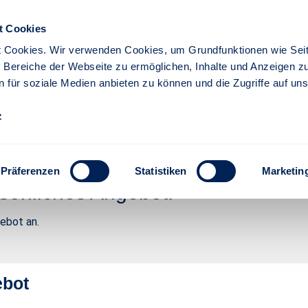
t Cookies
 Cookies. Wir verwenden Cookies, um Grundfunktionen wie Seit
re Bereiche der Webseite zu ermöglichen, Inhalte und Anzeigen z
n für soziale Medien anbieten zu können und die Zugriffe auf un
iere
Partner
z
tgarter
Angebotswunsch
rter
Präferenzen
Statistiken
Marketin
sönliches Angebot.
gebot an.
ebot