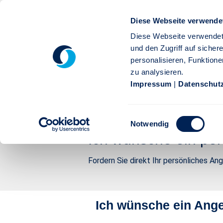
Zum Hauptinhalt springen
Diese Webseite verwende
Diese Webseite verwendet
und den Zugriff auf siche
personalisieren, Funktione
zu analysieren.
Privatkunden
Firmenkunden
Service
Karr
Impressum
|
Datenschut
Stuttgarter
Service
Kontakt
Kontakt zur Stut
Einwilligungsauswahl
Angebotswunsch - Stuttga
Notwendig
Ich wünsche ein per
Fordern Sie direkt Ihr persönliches An
Ich wünsche ein Ang