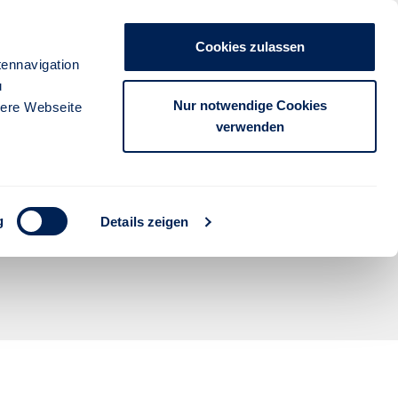
Unternehmen
Presse
Kontakt
Cookies zulassen
anmelden
ennavigation
u
FÜR PARTNER
FÜR KUNDEN
Nur notwendige Cookies
sere Webseite
verwenden
g
Details zeigen