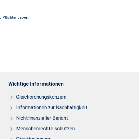
r Lebensversicherung a.G. und der zu benennende selbstständige 
nd Pflichtangaben.
weis: Alle mit einem * versehenen Felder sind Pflichtangaben. 
Wichtige Informationen
Gleichordnungskonzern
Informationen zur Nachhaltigkeit
Nichtfinanzieller Bericht
Menschenrechte schützen