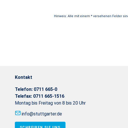
Ich willige ein, dass die Stuttgarte
Erforderlich
Hinweis: Alle mit einem * versehenen Felder si
<p><span style="font-size:11px;">Hin
Kontakt
Telefon:
0711 665-0
Telefax:
0711 665-1516
Montag bis Freitag von 8 bis 20 Uhr
info@stuttgarter.de
SCHREIBEN SIE UNS