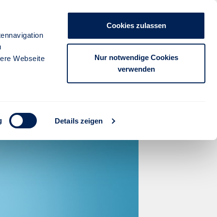
Unternehmen
Presse
Kontakt
Cookies zulassen
anmelden
ennavigation
u
FÜR PARTNER
FÜR KUNDEN
Nur notwendige Cookies
sere Webseite
verwenden
- Stuttgarter
g
Details zeigen