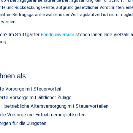
, 80% Beitragsgarantie, laufende Beitragszahlung. Gilt für Schicht 1 un
nte und RückdeckungsRente, aufgrund gesetzlicher Vorschriften, eine
hlten Beitragsgarantie während der Vertragslaufzeit ist nicht möglich
t werden.
gen? Im Stuttgarter
Fondsuniversum
stehen Ihnen eine Vielzahl 
ung.
Ihnen als
te Vorsorge mit Steuervorteil
erte Vorsorge mit jährlicher Zulage
 betriebliche Altersversorgung mit Steuervorteilen
vate Vorsorge mit Entnahmemöglichkeiten
orgen für die Jüngsten