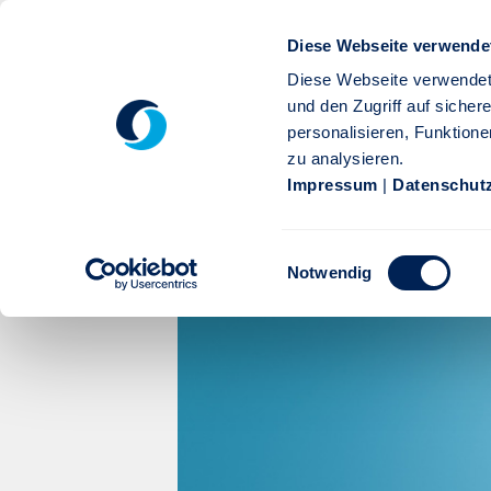
Zum Hauptinhalt springen
Diese Webseite verwende
Diese Webseite verwendet
und den Zugriff auf siche
personalisieren, Funktione
zu analysieren.
Privatkunden
Firmenkunden
Service
Karr
Impressum
|
Datenschut
Stuttgarter performance+ |
Einwilligungsauswahl
Notwendig