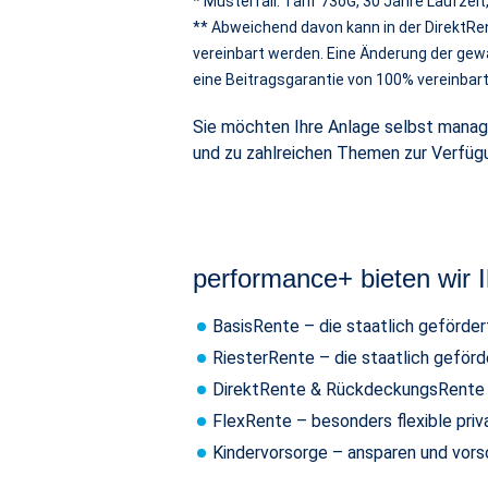
* Musterfall: Tarif 73oG, 30 Jahre Laufzeit
** Abweichend davon kann in der DirektRe
vereinbart werden. Eine Änderung der gewä
eine Beitragsgarantie von 100% vereinbar
Sie möchten Ihre Anlage selbst mana
und zu zahlreichen Themen zur Verfüg
performance+ bieten wir 
BasisRente – die staatlich geförder
RiesterRente – die staatlich geförd
DirektRente & RückdeckungsRente –
FlexRente – besonders flexible pri
Kindervorsorge – ansparen und vors