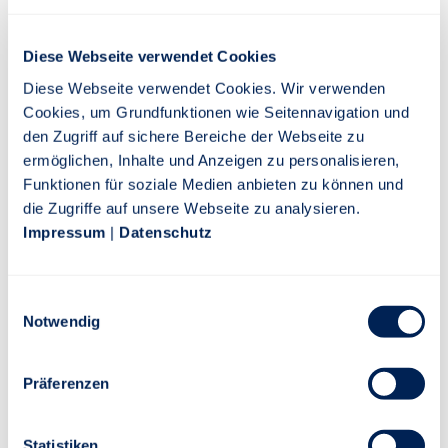
Leistungsfall auf Wunsch mindestens das Niveau des
Vorversicherers.
Diese Webseite verwendet Cookies
Best-Leistungs-Garantie: Auf Wunsch reguliert Die
Diese Webseite verwendet Cookies. Wir verwenden
Stuttgarter immer analog zu den besten im Markt
Cookies, um Grundfunktionen wie Seitennavigation und
verfügbaren Leistungen.
den Zugriff auf sichere Bereiche der Webseite zu
Summen- und Konditionsdifferenzdeckung: Bietet der
ermöglichen, Inhalte und Anzeigen zu personalisieren,
bestehende Vorvertrag keinen ausreichenden Schutz,
Funktionen für soziale Medien anbieten zu können und
dann leistet Die Stuttgarter bereits vor
die Zugriffe auf unsere Webseite zu analysieren.
Versicherungsbeginn.
Impressum
|
Datenschutz
„Unsere neue Privat-Haftpflichtversicherung bietet
Premium-Schutz für Premium-Ansprüche“, bringt Klaus-
Peter Klapper die neue Privat-Haftpflicht der Stuttgarter
Einwilligungsauswahl
auf den Punkt. Sie sichert viele verschiedene
Notwendig
Lebensbereiche ab:
Präferenzen
Rund um die Gemeinschaft – auch in der Familie oder
unter Freunden
Die Stuttgarter versichert häufige Missgeschicke wie zum
Statistiken