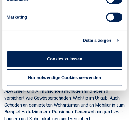
Beispiel Gefälligkeitshandlungen und Schäden durch
mitversicherte deliktunfähige Personen. Auch
Mietsachschäden an beweglichen Sachen und Schäden im
Marketing
Umgang mit elektronischen Daten sind versichert. Highlight:
Die Stuttgarter deckt Personen- und Sachschäden durch
Mitversicherte untereinander ab. Darüber hinaus können
Details zeigen
Versicherte auf Wunsch eine Beitragsbefreiung bei
Arbeitslosigkeit einschließen.
Cookies zulassen
Rund ums Haus – ob Eigenheim oder Mietwohnung
Das Zuhause ist nach allen Seiten abgesichert: zum
Beispiel durch die enthaltene Bauherren-Haftpflicht für
Nur notwendige Cookies verwenden
Neu-, An- und Umbauten. Allgemeine Umweltschäden,
Abwässer- und Allmählichkeitsschäden sind ebenso
versichert wie Gewässerschäden. Wichtig im Urlaub: Auch
Schäden an gemieteten Wohnräumen und an Mobiliar in zum
Beispiel Hotelzimmern, Pensionen, Ferienwohnungen bzw. -
häusern und Schiffskabinen sind versichert.