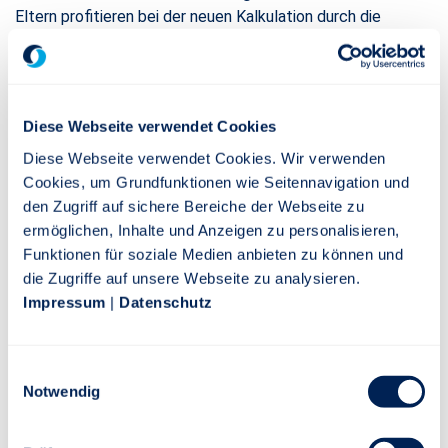
Eltern profitieren bei der neuen Kalkulation durch die
Einführung eines Tarifbonus von ca. 3 Prozent. Dabei ist es
unerheblich, wie viele Kinder vorhanden sind und ob diese im
eigenen Haushalt leben. Einzige Voraussetzung für den
Bonus ist deren Kindergeld-Berechtigung. Klaus-Peter
Diese Webseite verwendet Cookies
Klapper: „Die neue Stuttgarter Risikolebensversicherung
Diese Webseite verwendet Cookies. Wir verwenden
eignet sich für jede Lebenssituation und jedes
Cookies, um Grundfunktionen wie Seitennavigation und
Lebensmodell, zum Beispiel für traditionelle Familien,
den Zugriff auf sichere Bereiche der Webseite zu
alleinerziehende Eltern, Patchwork-Familien oder
ermöglichen, Inhalte und Anzeigen zu personalisieren,
alternative Lebenspartnerschaften.“
Funktionen für soziale Medien anbieten zu können und
Leichter zum Versicherungsschutz
die Zugriffe auf unsere Webseite zu analysieren.
Darüber hinaus müssen Kunden bei Versicherungssummen
Impressum
|
Datenschutz
bis 400.000 Euro nur die Antragsfragen beantworten. Erst
bei höheren Summen ist ein Ärztliches Zeugnis erforderlich.
Einwilligungsauswahl
Bisher mussten Kunden dieses schon ab einer
Notwendig
Versicherungssumme von 300.000 Euro einreichen. „Das
Ärztliche Zeugnis bedeutet für viele eine zusätzliche
Hürde. Diese haben wir deutlich gesenkt. Damit erleichtern