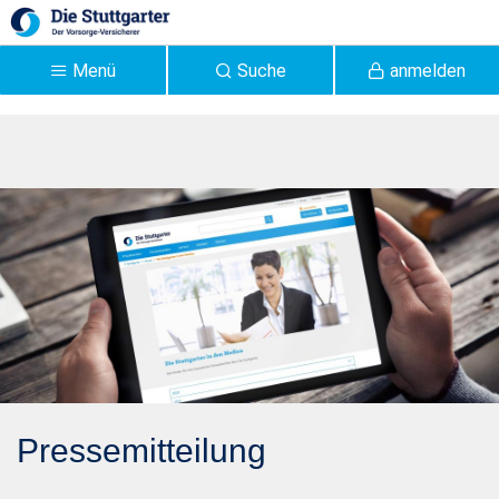
Zum Hauptinhalt springen
Menü
Suche
anmelden
Pressemitteilung 2018:
tuttgarter senkt die Beiträge für Langzeit-Nichtraucher und Eltern
Risikolebensversicherung
: Die Stuttgarter senkt die
Beiträge für Langzeit-
Nichtraucher und Eltern -
Stuttgarter
Pressemitteilung