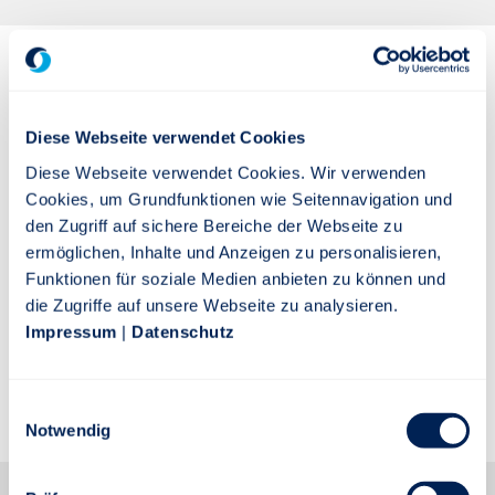
Über Die Stuttgarter:
Diese Webseite verwendet Cookies
Die Stuttgarter Lebensversicherung a.G. ist als
Diese Webseite verwendet Cookies. Wir verwenden
Muttergesellschaft der Stuttgarter
Cookies, um Grundfunktionen wie Seitennavigation und
Versicherungsgruppe in Form eines
den Zugriff auf sichere Bereiche der Webseite zu
Versicherungsvereins auf Gegenseitigkeit (VVaG) allein
ermöglichen, Inhalte und Anzeigen zu personalisieren,
den Interessen ihrer Versicherten verpflichtet. Der
Funktionen für soziale Medien anbieten zu können und
Schwerpunkt des Unternehmens liegt auf modernen
die Zugriffe auf unsere Webseite zu analysieren.
Vorsorgelösungen in der Lebens- und
Impressum
|
Datenschutz
Rentenversicherung sowie in der Unfallversicherung.
Relevante Kennzahlen bestätigen seit vielen Jahren
die Solidität des Unternehmens.
Einwilligungsauswahl
Notwendig