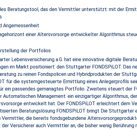
s Beratungstool, das den Vermittler unterstützt: mit der Ermitt
s
nd Angemessenheit
Anlagehorizont einer Altersvorsorge entwickelter Algorithmus st
stellung der Portfolios
arter Lebensversicherung a.G. hat eine innovative digitale Beratu
en im Markt positioniert: den Stuttgarter FONDSPiLOT. Das n
eratung zu reinen Fondspolicen und Hybridprodukten der Stuttga
T für die systemgesteuerte Ermittlung eines Anlegerprofils se
g für ein passendes gemanagtes Portfolio. Zweitens steuert de
Automatischen Management: ein einzigartiger Algorithmus, den 
tersvorsorge entwickelt hat. Der FONDSPiLOT erleichtert dem Ver
matisierten Beratungslösung FONDSPiLOT bringt Die Stuttgarter
 an Vermittler, die bereits fondsgebundene Altersvorsorgeproduk
t der Versicherer auch Vermittler an, die bisher wenig Berührung