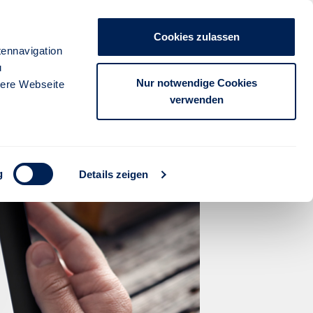
Unternehmen
Presse
Kontakt
Cookies zulassen
anmelden
ennavigation
u
FÜR PARTNER
FÜR KUNDEN
Nur notwendige Cookies
sere Webseite
verwenden
er Stuttgarter -
g
Details zeigen