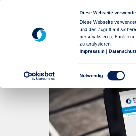
Zum Hauptinhalt springen
Diese Webseite verwende
Diese Webseite verwendet
und den Zugriff auf siche
personalisieren, Funktione
zu analysieren.
Privatkunden
Firmenkunden
Service
Karr
Impressum
|
Datenschut
Pressemitteilung 2020: Ne
Einwilligungsauswahl
FONDSPiLOT - Stuttgarter
Notwendig