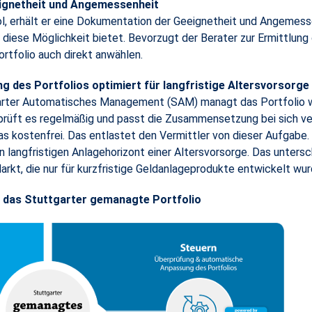
eignetheit und Angemessenheit
l, erhält er eine Dokumentation der Geeignetheit und Angemessen
r diese Möglichkeit bietet. Bevorzugt der Berater zur Ermittlung
tfolio auch direkt anwählen.
g des Portfolios optimiert für langfristige Altersvorsorge
rter Automatisches Management (SAM) managt das Portfolio 
erprüft es regelmäßig und passt die Zusammensetzung bei sich 
das kostenfrei. Das entlastet den Vermittler von dieser Aufgabe
en langfristigen Anlagehorizont einer Altersvorsorge. Das unte
t, die nur für kurzfristige Geldanlageprodukte entwickelt wur
 das Stuttgarter gemanagte Portfolio