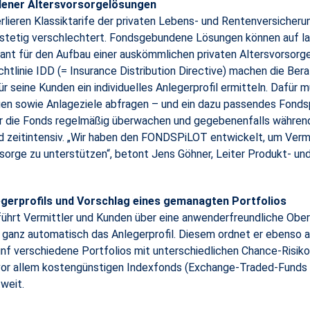
dener Altersvorsorgelösungen
erlieren Klassiktarife der privaten Lebens- und Rentenversicher
n stetig verschlechtert. Fondsgebundene Lösungen können auf la
ssant für den Aufbau einer auskömmlichen privaten Altersvorsor
chtlinie IDD (= Insurance Distribution Directive) machen die B
r seine Kunden ein individuelles Anlegerprofil ermitteln. Dafür mu
ngen sowie Anlageziele abfragen – und ein dazu passendes Fond
r die Fonds regelmäßig überwachen und gegebenenfalls während
d zeitintensiv. „Wir haben den FONDSPiLOT entwickelt, um Vermi
orge zu unterstützen“, betont Jens Göhner, Leiter Produkt- un
gerprofils und Vorschlag eines gemanagten Portfolios
rt Vermittler und Kunden über eine anwenderfreundliche Oberf
anz automatisch das Anlegerprofil. Diesem ordnet er ebenso 
nf verschiedene Portfolios mit unterschiedlichen Chance-Risiko
vor allem kostengünstigen Indexfonds (Exchange-Traded-Funds =
weit.