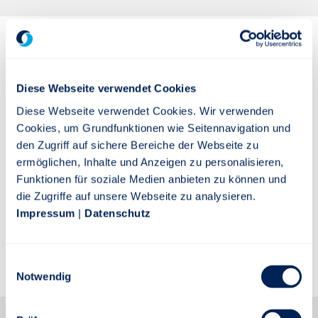
Über Die Stuttgarter:
Diese Webseite verwendet Cookies
Die Stuttgarter Lebensversicherung a.G. ist als
Diese Webseite verwendet Cookies. Wir verwenden
Muttergesellschaft der Stuttgarter
Cookies, um Grundfunktionen wie Seitennavigation und
Versicherungsgruppe in Form eines
den Zugriff auf sichere Bereiche der Webseite zu
Versicherungsvereins auf Gegenseitigkeit (VVaG) allein
ermöglichen, Inhalte und Anzeigen zu personalisieren,
den Interessen ihrer Versicherten verpflichtet. Der
Funktionen für soziale Medien anbieten zu können und
Schwerpunkt des Unternehmens liegt auf modernen
die Zugriffe auf unsere Webseite zu analysieren.
Vorsorgelösungen in der Lebens- und
Impressum
|
Datenschutz
Rentenversicherung sowie in der Unfallversicherung.
Relevante Kennzahlen bestätigen seit vielen Jahren
die Solidität des Unternehmens.
Einwilligungsauswahl
Notwendig