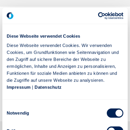
Über Die Stuttgarter:
Diese Webseite verwendet Cookies
Die Stuttgarter Lebensversicherung a.G. ist als
Diese Webseite verwendet Cookies. Wir verwenden
Muttergesellschaft der Stuttgarter
Cookies, um Grundfunktionen wie Seitennavigation und
Versicherungsgruppe in Form eines
den Zugriff auf sichere Bereiche der Webseite zu
Versicherungsvereins auf Gegenseitigkeit (VVaG) allein
ermöglichen, Inhalte und Anzeigen zu personalisieren,
den Interessen ihrer Versicherten verpflichtet. Der
Funktionen für soziale Medien anbieten zu können und
Schwerpunkt des Unternehmens liegt auf modernen
die Zugriffe auf unsere Webseite zu analysieren.
Vorsorgelösungen in der Lebens- und
Impressum
|
Datenschutz
Rentenversicherung sowie in der Unfallversicherung.
Relevante Kennzahlen bestätigen seit vielen Jahren
die Solidität des Unternehmens.
Einwilligungsauswahl
Notwendig