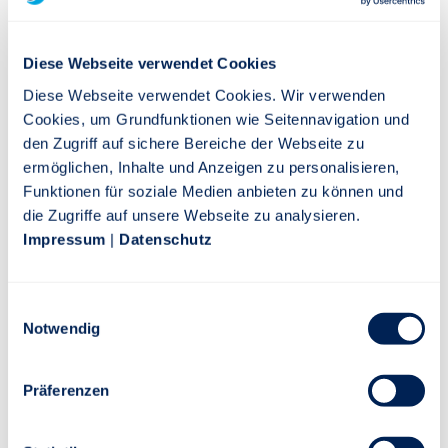
Riester-Sparer jetzt wichtig ist
Die geförderte Altersvorsorge wird zum 1. Januar
Diese Webseite verwendet Cookies
2027 reformiert. Was das für Sie als Riester-Sparer
Diese Webseite verwendet Cookies. Wir verwenden
bedeutet, was jetzt zu tun ist und welche
Cookies, um Grundfunktionen wie Seitennavigation und
Möglichkeiten die Reform für Sie bietet, lesen Sie
den Zugriff auf sichere Bereiche der Webseite zu
hier.
ermöglichen, Inhalte und Anzeigen zu personalisieren,
Funktionen für soziale Medien anbieten zu können und
MEHR INFORMATIONEN
die Zugriffe auf unsere Webseite zu analysieren.
Impressum
|
Datenschutz
Einwilligungsauswahl
Notwendig
Präferenzen