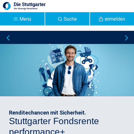
Zum Hauptinhalt springen
Menü
Suche
anmelden
Stuttgarter
Lebensversicherung: Ihr
Experte für die
Altersvorsorge -
Stuttgarter
Renditechancen mit Sicherheit.
Stuttgarter Fondsrente
performance+