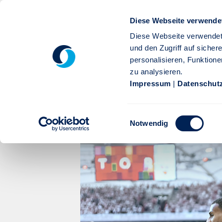
Zum Hauptinhalt springen
Diese Webseite verwende
Diese Webseite verwendet
und den Zugriff auf siche
personalisieren, Funktione
zu analysieren.
Privatkunden
Firmenkunden
Service
Karr
Impressum
|
Datenschut
Stuttgarter
Unternehmen
Business Partner des V
Einwilligungsauswahl
Stuttgarter Versicherung I
Notwendig