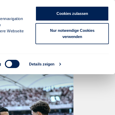
Unternehmen
Presse
Kontakt
Cookies zulassen
anmelden
ennavigation
u
FÜR PARTNER
FÜR KUNDEN
Nur notwendige Cookies
sere Webseite
verwenden
- Stuttgarter
g
Details zeigen