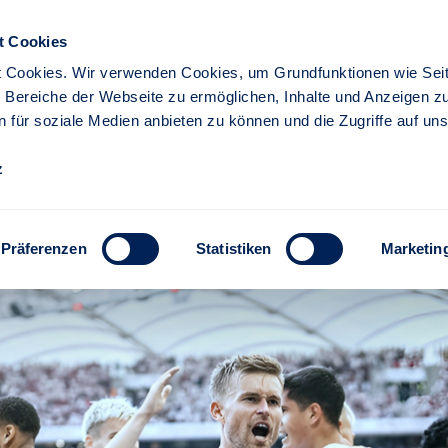
t Cookies
 Cookies. Wir verwenden Cookies, um Grundfunktionen wie Seit
re Bereiche der Webseite zu ermöglichen, Inhalte und Anzeigen z
n für soziale Medien anbieten zu können und die Zugriffe auf un
iere
Partner
z
fB Stuttgart
 Business Partner des VfB 
Präferenzen
Statistiken
Marketin