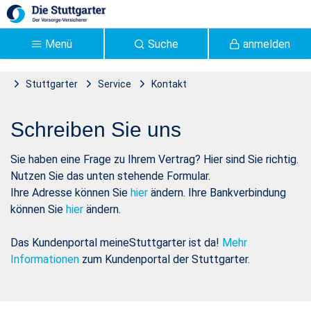
Zum Hauptinhalt springen
Menü
Suche
anmelden
Stuttgarter
Service
Kontakt
Frage zu meinem Vertrag
Kontakt zur Stuttgarter
Frage zu meinem Vertrag
Schreiben Sie uns
- Stuttgarter
Sie haben eine Frage zu Ihrem Vertrag? Hier sind Sie richtig.
Nutzen Sie das unten stehende Formular.
Ihre Adresse können Sie
hier
ändern. Ihre Bankverbindung
können Sie
hier
ändern.
Das Kundenportal meineStuttgarter ist da!
Mehr
Informationen
zum Kundenportal der Stuttgarter.