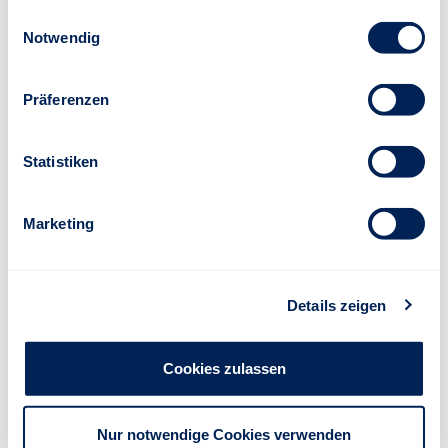
aufgetreten.
Einwilligungsauswahl
Notwendig
Beim Laden des Feldes "text ist ein Fehler
aufgetreten.
Präferenzen
Statistiken
Beim Laden des Feldes "text ist ein Fehler
aufgetreten.
Marketing
Telefonischer Kontakt gewünscht?
Ja
Telefonischer Kontakt gewünscht?
Details zeigen
Beim Laden des Feldes "text ist ein Fehler
aufgetreten.
Cookies zulassen
Hinweis: Alle mit einem * versehenen Felder sind Pflichtangaben.
Nur notwendige Cookies verwenden