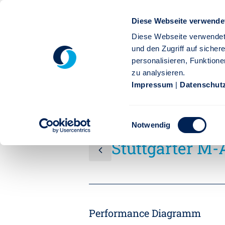
Zum Hauptinhalt springen
Diese Webseite verwende
Diese Webseite verwendet
und den Zugriff auf siche
personalisieren, Funktione
zu analysieren.
Privatkunden
Firmenkunden
Service
Karr
Impressum
|
Datenschut
Stuttgarter
Service
Fondsauswahl
Stuttgarte
Einwilligungsauswahl
Stuttgarter M-A-X-Multi-As
Notwendig