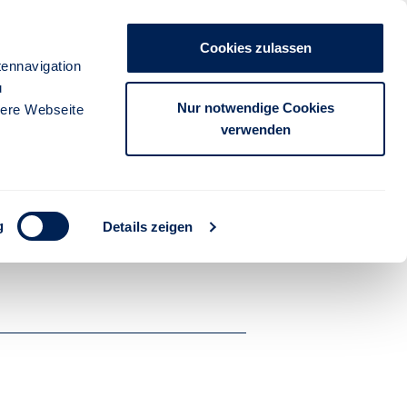
Unternehmen
Presse
Kontakt
Cookies zulassen
anmelden
ennavigation
u
FÜR PARTNER
FÜR KUNDEN
Nur notwendige Cookies
sere Webseite
verwenden
g
Details zeigen