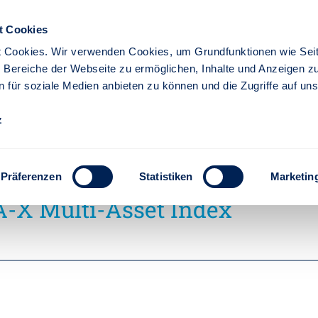
t Cookies
 Cookies. Wir verwenden Cookies, um Grundfunktionen wie Seit
re Bereiche der Webseite zu ermöglichen, Inhalte und Anzeigen z
n für soziale Medien anbieten zu können und die Zugriffe auf un
iere
Partner
z
r Index
Stuttgarter M-A-X-Multi-Asset-Index
set-Index - Stuttgarter
Präferenzen
Statistiken
Marketin