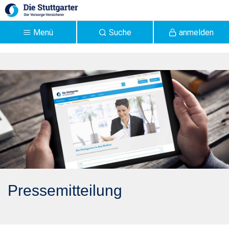
Zum Hauptinhalt springen
Menü
Suche
anmelden
Pressemitteilung 2021:
Die Stuttgarter setzt mit
neuem Angebot auf
kapitalmarktorientierte
Altersvorsorge -
Stuttgarter
Pressemitteilung