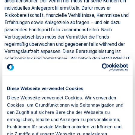
anspruchsvoller. Der Vermittler muss für seine Kunden ein
individuelles Anlegerprofil ermitteln. Dafür muss er
Risikobereitschaft, finanzielle Verhältnisse, Kenntnisse und
Erfahrungen sowie Anlageziele abfragen – und ein dazu
passendes Fondsportfolio zusammenstellen. Nach
Vertragsabschluss muss der Vermittler die Fonds
regelmäßig überwachen und gegebenenfalls während der
Vertragslaufzeit anpassen. Diese Beratungsleistung ist
sehr komplex und zeitintensiv. „Wir haben den FONDSPiLOT
entwickelt, um Vermittler bei der Beratung und der
Betreuung fondsgebundener Altersvorsorge zu
unterstützen“, betont Jens Göhner.
Diese Webseite verwendet Cookies
Automatische Ermittlung eines Anlegerprofils und
Diese Webseite verwendet Cookies. Wir verwenden
Vorschlag eines gemanagten Portfolios
Cookies, um Grundfunktionen wie Seitennavigation und
Das Beratungstool des FONDSPiLOT führt Vermittler und
den Zugriff auf sichere Bereiche der Webseite zu
Kunden über eine anwenderfreundliche Oberfläche durch 10
ermöglichen, Inhalte und Anzeigen zu personalisieren,
Fragen. Auf Basis der Antworten ermittelt der
Funktionen für soziale Medien anbieten zu können und
FONDSPiLOT ganz automatisch das Anlegerprofil. Diesem
die Zugriffe auf unsere Webseite zu analysieren.