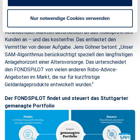
Der FONDSPiLOT-Algorithmus Stuttgarter Automatisches
Management (SAM) managt das Portfolio während der
gesamten Vertragslaufzeit professionell: Er überprüft es
Nur notwendige Cookies verwenden
regelmäßig und passt die Zusammensetzung bei sich
verändernden Märkten automatisch an das Risikoprofil des
Kunden an – und das kostenfrei. Das entlastet den
Vermittler von dieser Aufgabe. Jens Göhner betont: „Unser
SAM-Algorithmus berücksichtigt speziell den langfristigen
Anlagehorizont einer Altersvorsorge. Das unterscheidet
den FONDSPiLOT von vielen anderen Robo-Advice-
Angeboten im Markt, die nur für kurzfristige
Geldanlageprodukte entwickelt wurden.“
Der FONDSPiLOT findet und steuert das Stuttgarter
gemanagte Portfolio