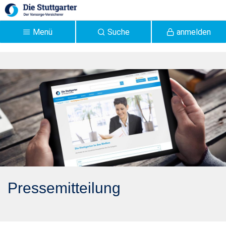
Zum Hauptinhalt springen
Menü
Suche
anmelden
Pressemitteilung 2020:
Stuttgarter startet im Juli
mit easi - Stuttgarter
Pressemitteilung