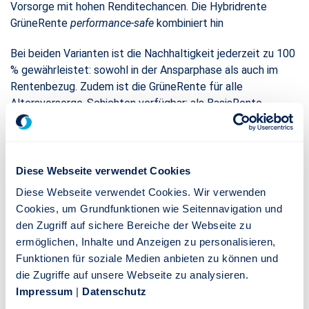
Vorsorge mit hohen Renditechancen. Die Hybridrente
GrüneRente
performance-safe
kombiniert hin
Bei beiden Varianten ist die Nachhaltigkeit jederzeit zu 100
% gewährleistet: sowohl in der Ansparphase als auch im
Rentenbezug. Zudem ist die GrüneRente für alle
Altersvorsorge-Schichten verfügbar: als BasisRente,
RiesterRente, Privatrente und Kindervorsorge sowie in der
betrieblichen Altersversorgung. Dadurch hebt sich Die
Stuttgarter deutlich von anderen Anbietern ab.
Diese Webseite verwendet Cookies
Fondsauswahl überzeugt die Jury
Diese Webseite verwendet Cookies. Wir verwenden
Die Jury von Morgen & Morgen begründet ihre
Cookies, um Grundfunktionen wie Seitennavigation und
Entscheidung mit der Nachhaltigkeit der Fonds, die bei den
den Zugriff auf sichere Bereiche der Webseite zu
prämierten Produkten zur Auswahl stehen: „Die Anbieterin,
ermöglichen, Inhalte und Anzeigen zu personalisieren,
die Stuttgarter Lebensversicherung, achtet bei der
Funktionen für soziale Medien anbieten zu können und
Vorauswahl der Fonds auf die Nachhaltigkeitskompetenz
die Zugriffe auf unsere Webseite zu analysieren.
bzw. das -Rating sowie die Transparenz der
Impressum
|
Datenschutz
Investmentgesellschaft“, so die Jurymitglieder. Das Fonds-