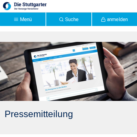
Zum Hauptinhalt springen
Menü
Suche
anmelden
Pressemitteilung 2020:
Offenlegungspflichten für
Vermittler zu
Nachhaltigkeitskriterien
in der Praxis - Stuttgarter
Pressemitteilung