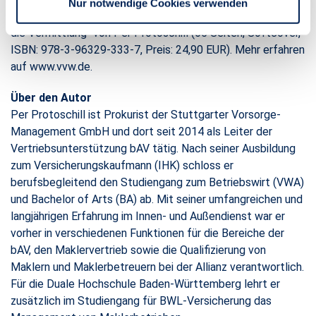
Nur notwendige Cookies verwenden
Lebensversicherungsprodukten. Ein Beratungsleitfaden für
die Vermittlung“ von Per Protoschill (65 Seiten, Softcover,
ISBN: 978-3-96329-333-7, Preis: 24,90 EUR). Mehr erfahren
auf www.vvw.de.
Über den Autor
Per Protoschill ist Prokurist der Stuttgarter Vorsorge-
Management GmbH und dort seit 2014 als Leiter der
Vertriebsunterstützung bAV tätig. Nach seiner Ausbildung
zum Versicherungskaufmann (IHK) schloss er
berufsbegleitend den Studiengang zum Betriebswirt (VWA)
und Bachelor of Arts (BA) ab. Mit seiner umfangreichen und
langjährigen Erfahrung im Innen- und Außendienst war er
vorher in verschiedenen Funktionen für die Bereiche der
bAV, den Maklervertrieb sowie die Qualifizierung von
Maklern und Maklerbetreuern bei der Allianz verantwortlich.
Für die Duale Hochschule Baden-Württemberg lehrt er
zusätzlich im Studiengang für BWL-Versicherung das