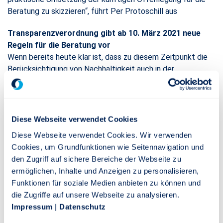
Beratung zu skizzieren“, führt Per Protoschill aus
Transparenzverordnung gibt ab 10. März 2021 neue
Regeln für die Beratung vor
Wenn bereits heute klar ist, dass zu diesem Zeitpunkt die
Berücksichtigung von Nachhaltigkeit auch in der
Kundenberatung transparent gemacht werden muss, steht
jetzt die Vorbereitung darauf an. Doch ein Blick in den
maßgeblichen Gesetzestext hinterlässt noch viele Fragen
nach dem „Wie“. Details werden erst zum Jahresende
Diese Webseite verwendet Cookies
erwartet. Hier unterstützt der neue Leitfaden. Per
Diese Webseite verwendet Cookies. Wir verwenden
Protoschill erklärt: „Die skizzierten Fragen und
Cookies, um Grundfunktionen wie Seitennavigation und
Herangehensweisen unterstützen Vermittler und Berater
den Zugriff auf sichere Bereiche der Webseite zu
dabei, die Anforderungen schnell in die Praxis umzusetzen.“
ermöglichen, Inhalte und Anzeigen zu personalisieren,
Funktionen für soziale Medien anbieten zu können und
Welche Fragen beantwortet der Leitfaden?
die Zugriffe auf unsere Webseite zu analysieren.
Wichtige Fragen, denen der Autor in seiner Arbeit nachgeht,
Impressum
|
Datenschutz
sind zum Beispiel: Was müssen Vermittler zukünftig in ihrer
Beratung in Bezug auf die Offenlegung zu