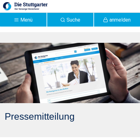
Zum Hauptinhalt springen
Menü
Suche
anmelden
Pressemitteilung 2020:
Offenlegungspflichten für
Vermittler zu
Nachhaltigkeitskriterien
in der Praxis - Stuttgarter
Pressemitteilung