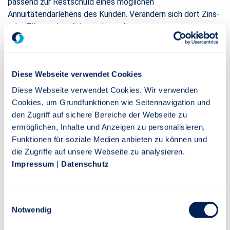
passend zur Restschuld eines möglichen
Annuitätendarlehens des Kunden. Verändern sich dort Zins-
oder Tilgungskonditionen, kann die
Risikolebensversicherung außerdem einmalig an die neuen
Konditionen angepasst werden. Somit eignet sich der neue
Tarif insbesondere für Kunden, die ein Eigenheim oder eine
Diese Webseite verwendet Cookies
Praxis finanzieren wollen.
Diese Webseite verwendet Cookies. Wir verwenden
„Bisher standen unseren Versicherten nur zwei Tarife zur
Cookies, um Grundfunktionen wie Seitennavigation und
Verfügung, die sich besonders zur Absicherung von Familien
den Zugriff auf sichere Bereiche der Webseite zu
und für Kunden, deren finanziellen Verpflichtungen im Laufe
ermöglichen, Inhalte und Anzeigen zu personalisieren,
der Zeit geringer werden, eignen. Damit ist die neue
Funktionen für soziale Medien anbieten zu können und
Tarifvariante die ideale Erweiterung zum bestehenden
die Zugriffe auf unsere Webseite zu analysieren.
Angebot“, freut sich Klaus-Peter Klapper. Alle
Impressum
|
Datenschutz
Tarifvarianten können für eine oder zwei versicherte
Personen abgeschlossen und durch Zusatzversicherungen
ergänzt werden.
Einwilligungsauswahl
Notwendig
Vereinfachte Gesundheitsprüfung bei Immobilien- und