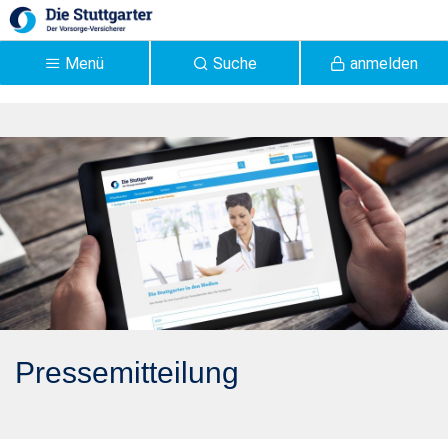
Zum Hauptinhalt springen
Menü
Suche
anmelden
Die Stuttgarter mit neuem
Pricing und erweiterter
Tarifwelt bei der
Risikolebensversicherung
- Stuttgarter
Pressemitteilung