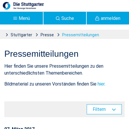
Zum Hauptinhalt springen
Menü
Suche
anmelden
Stuttgarter
Presse
Pressemitteilungen
Pressemitteilungen |
Pressemitteilungen
Stuttgarter Versicherung -
Stuttgarter
Hier finden Sie unsere Pressemitteilungen zu den
unterschiedlichsten Themenbereichen.
Bildmaterial zu unseren Vorständen finden Sie
hier
.
Filtern