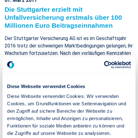
07. März 2017
Die Stuttgarter erzielt mit
Unfallversicherung erstmals über 100
Millionen Euro Beitragseinnahmen
Der Stuttgarter Versicherung AG ist es im Geschäftsjahr
2016 trotz der schwierigen Marktbedingungen gelungen, ihr
Wachstum fortzusetzen. Nach den vorläufigen Kennzahlen
weist das Unternehmen der Stuttgarter
Versicherungsgruppe für den Schaden- und Unfallbereich
Beitragseinnahmen von insgesamt 112,1 Mio. Euro aus. Das
entspricht einem Plus von 5,5 Prozent im Vergleich zum
Diese Webseite verwendet Cookies
Vorjahr (106,3 Mio. Euro). Die Stuttgarter erreicht damit den
Diese Webseite verwendet Cookies. Wir verwenden
höchsten Wert in der über 100-jährigen
Cookies, um Grundfunktionen wie Seitennavigation und
Unternehmensgeschichte.
den Zugriff auf sichere Bereiche der Webseite zu
ermöglichen, Inhalte und Anzeigen zu personalisieren,
WEITERLESEN
Funktionen für soziale Medien anbieten zu können und
die Zugriffe auf unsere Webseite zu analysieren.